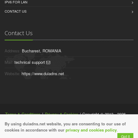
IPV6 FOR LAN
CONTACT US
Contact Us
Address:
Bucharest, ROMANIA
Mail:
technical support
Website:
https://www.duiadns.net
Terms & Conditions
|
Privacy & Cookies
| Copyright © 2013 - 2026
Duiadns, Co - All Rights Reserved.
By using duiadns.net website, you are consenting to our use of
cookies in accordance with our
privacy and cookies policy
.
Got it