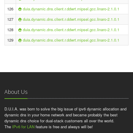
126
duia.dynamic.dns.client.r.ddwrt.mipsel.gcc.linaro-2.1.0.1
127
duia.dynamic.dns.client.r.ddwrt.mipsel.gcc.linaro-2.1.0.1
128
duia.dynamic.dns.client.r.ddwrt.mipsel.gcc.linaro-2.1.0.1
129
duia.dynamic.dns.client.r.ddwrt.mipsel.gcc.linaro-2.1.0.1
About Us
D.U.I.A. was born to solve the big issue of ipv6 dynamic allocation and
dynamic dns in your home network and became probably the best
dynamic dns choice for dual-stack customers all over the world.
The
IPv6 for LAN
feature is free and always will be!