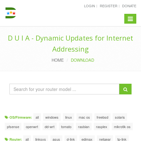
LOGIN
REGISTER
DONATE
Toggle
navigat
D U I A - Dynamic Updates for Internet
Addressing
HOME
DOWNLOAD
all
windows
linux
mac os
freebsd
solaris
OS/Firmware:
pfsense
openwrt
dd-wrt
tomato
rasbian
rasplex
mikrotik os
all
linksys
asus
d-link
edimax
netgear
tp-link
Router: