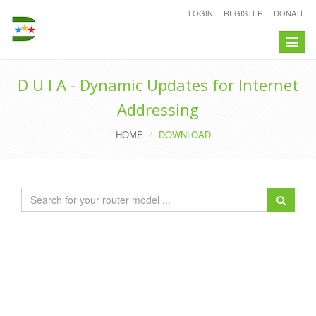
LOGIN
REGISTER
DONATE
Toggle
navigat
D U I A - Dynamic Updates for Internet
Addressing
HOME
DOWNLOAD