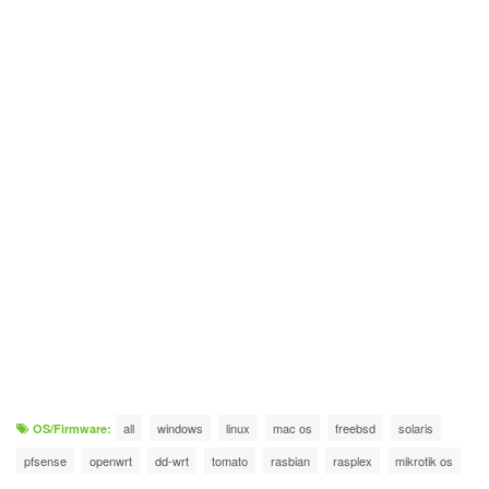
all
windows
linux
mac os
freebsd
solaris
OS/Firmware:
pfsense
openwrt
dd-wrt
tomato
rasbian
rasplex
mikrotik os