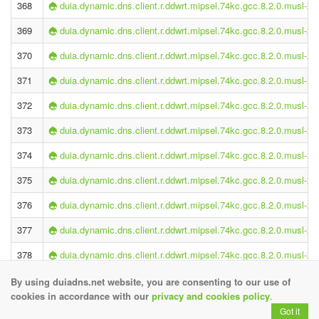
368
duia.dynamic.dns.client.r.ddwrt.mipsel.74kc.gcc.8.2.0.musl-2.1
369
duia.dynamic.dns.client.r.ddwrt.mipsel.74kc.gcc.8.2.0.musl-2.1
370
duia.dynamic.dns.client.r.ddwrt.mipsel.74kc.gcc.8.2.0.musl-2.1
371
duia.dynamic.dns.client.r.ddwrt.mipsel.74kc.gcc.8.2.0.musl-2.1
372
duia.dynamic.dns.client.r.ddwrt.mipsel.74kc.gcc.8.2.0.musl-2.1
373
duia.dynamic.dns.client.r.ddwrt.mipsel.74kc.gcc.8.2.0.musl-2.1
374
duia.dynamic.dns.client.r.ddwrt.mipsel.74kc.gcc.8.2.0.musl-2.1
375
duia.dynamic.dns.client.r.ddwrt.mipsel.74kc.gcc.8.2.0.musl-2.1
376
duia.dynamic.dns.client.r.ddwrt.mipsel.74kc.gcc.8.2.0.musl-2.1
377
duia.dynamic.dns.client.r.ddwrt.mipsel.74kc.gcc.8.2.0.musl-2.1
378
duia.dynamic.dns.client.r.ddwrt.mipsel.74kc.gcc.8.2.0.musl-2.1
379
duia.dynamic.dns.client.r.ddwrt.mipsel.74kc.gcc.8.2.0.musl-2.1
By using duiadns.net website, you are consenting to our use of
cookies in accordance with our
privacy and cookies policy
.
380
duia.dynamic.dns.client.r.ddwrt.mipsel.74kc.gcc.8.2.0.musl-2.1
Got it