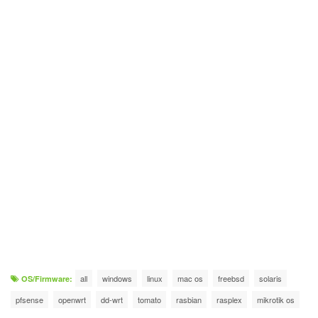
all
windows
linux
mac os
freebsd
solaris
OS/Firmware:
pfsense
openwrt
dd-wrt
tomato
rasbian
rasplex
mikrotik os