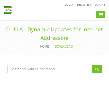
LOGIN
REGISTER
DONATE
Toggle
navigat
D U I A - Dynamic Updates for Internet
Addressing
HOME
DOWNLOAD